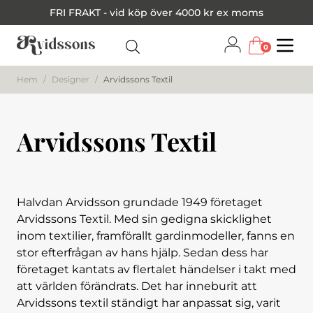
FRI FRAKT - vid köp över 4000 kr ex moms
0
Menu
Hem
/
Designer
/
Arvidssons Textil
Arvidssons Textil
Halvdan Arvidsson grundade 1949 företaget
Arvidssons Textil. Med sin gedigna skicklighet
inom textilier, framförallt gardinmodeller, fanns en
stor efterfrågan av hans hjälp. Sedan dess har
företaget kantats av flertalet händelser i takt med
att världen förändrats. Det har inneburit att
Arvidssons textil ständigt har anpassat sig, varit