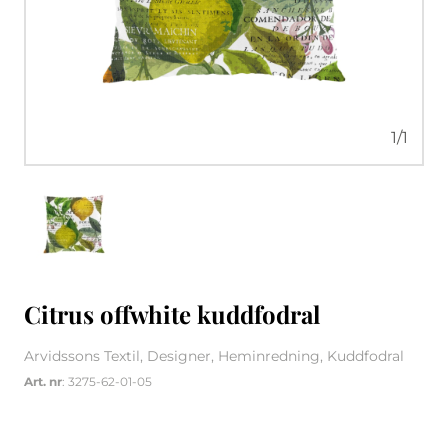
1
/
1
Citrus offwhite kuddfodral
Arvidssons Textil, Designer, Heminredning, Kuddfodral
Art. nr
: 3275-62-01-05