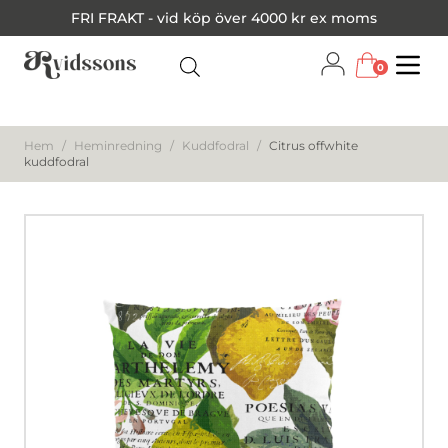
FRI FRAKT - vid köp över 4000 kr ex moms
0
Menu
Hem
/
Heminredning
/
Kuddfodral
/
Citrus offwhite
kuddfodral