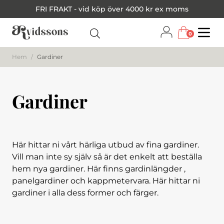
FRI FRAKT - vid köp över 4000 kr ex moms
0
Menu
Hem
/
Gardiner
Gardiner
Här hittar ni vårt härliga utbud av fina gardiner.
Vill man inte sy själv så är det enkelt att beställa
hem nya gardiner. Här finns gardinlängder ,
panelgardiner och kappmetervara. Här hittar ni
gardiner i alla dess former och färger.