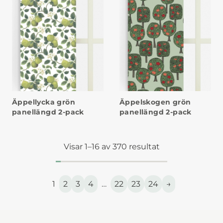
Äppellycka grön
Äppelskogen grön
panellängd 2-pack
panellängd 2-pack
Visar 1–16 av 370 resultat
1
2
3
4
…
22
23
24
→