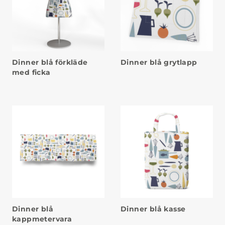
Dinner blå förkläde
Dinner blå grytlapp
med ficka
Dinner blå
Dinner blå kasse
kappmetervara