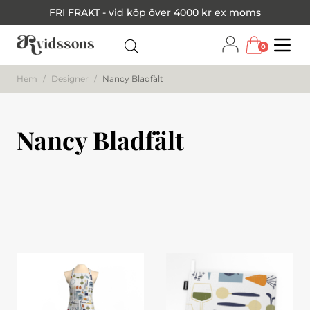
FRI FRAKT - vid köp över 4000 kr ex moms
0
Menu
Hem
/
Designer
/
Nancy Bladfält
Nancy Bladfält