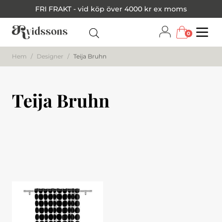
FRI FRAKT - vid köp över 4000 kr ex moms
0
Menu
Hem
/
Designer
/
Teija Bruhn
Teija Bruhn