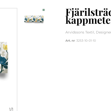
Fjärilstr
kappmete
Arvidssons Textil, Design
Art. nr
: 3253-10-01-10
1
/
1