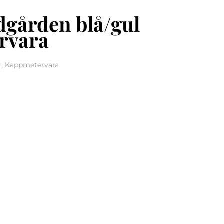
ädgården blå/gul
rvara
er, Kappmetervara