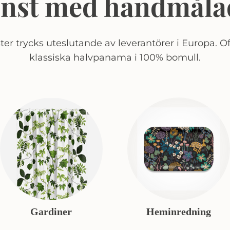
onst med handmåla
er trycks uteslutande av leverantörer i Europa. Of
klassiska halvpanama i 100% bomull.
Gardiner
Heminredning