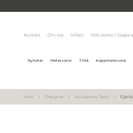
Kontakt
Om oss
Villkor
Mitt konto / Skapa 
Nyheter
Metervaror
Trikå
Kappmetervara
Hem
/
Designer
/
Arvidssons Textil
/
Fjäri