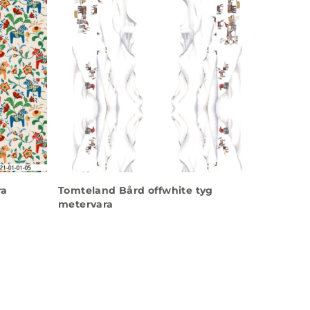
ra
Tomteland Bård offwhite tyg
metervara