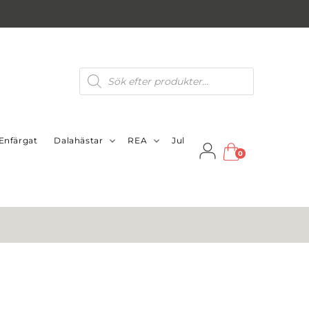
Produktsökning
Enfärgat
Dalahästar
REA
Jul
0