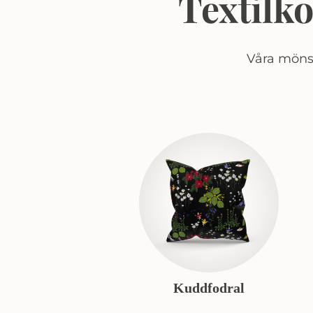
Textilk
Våra mönst
Kuddfodral