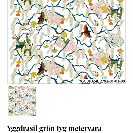
1
/
1
Yggdrasil grön tyg metervara