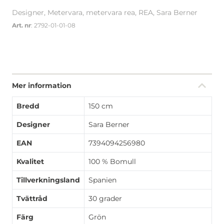
Designer, Metervara, metervara rea, REA, Sara Berner
Art. nr
: 2792-01-01-08
Mer information
Bredd
150 cm
Designer
Sara Berner
EAN
7394094256980
Kvalitet
100 % Bomull
Tillverkningsland
Spanien
Tvättråd
30 grader
Färg
Grön