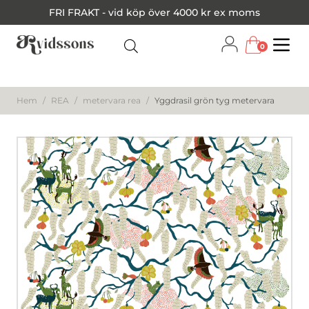
FRI FRAKT - vid köp över 4000 kr ex moms
0
Menu
Hem
/
REA
/
metervara rea
/
Yggdrasil grön tyg metervara