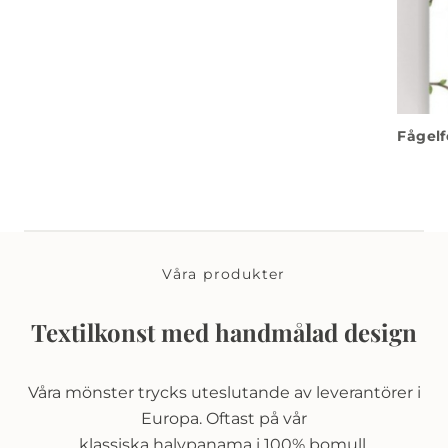
Fågelf
Våra produkter
Textilkonst med handmålad design
Våra mönster trycks uteslutande av leverantörer i
Europa. Oftast på vår
klassiska halvpanama i 100% bomull.