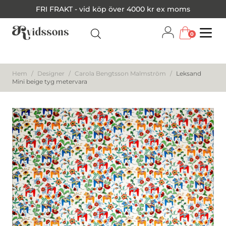
FRI FRAKT - vid köp över 4000 kr ex moms
0
Menu
Hem
/
Designer
/
Carola Bengtsson Malmström
/
Leksand
Mini beige tyg metervara