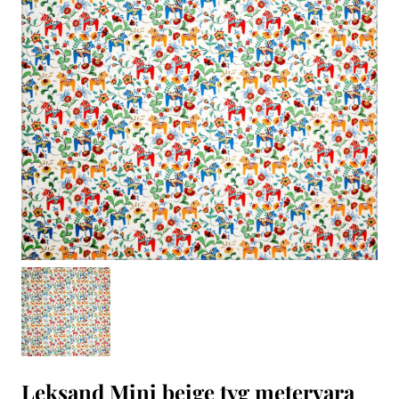
1
/
2
Leksand Mini beige tyg metervara