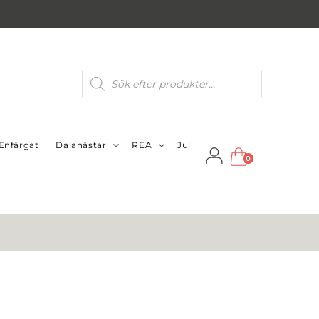
Produktsökning
Enfärgat
Dalahästar
REA
Jul
0