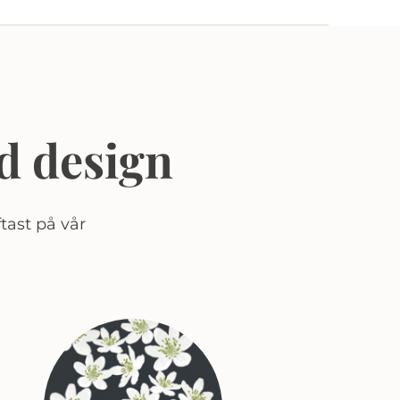
d design
tast på vår