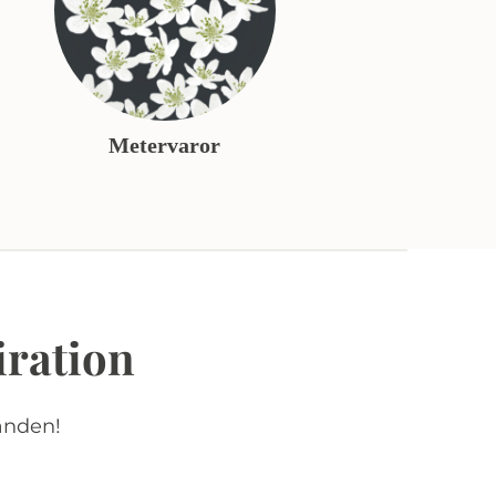
Metervaror
iration
anden!