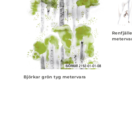
Renfjäll
meterva
Björkar grön tyg metervara