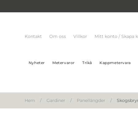
Kontakt
Om oss
Villkor
Mitt konto / Skapa 
Nyheter
Metervaror
Trikå
Kappmetervara
Hem
/
Gardiner
/
Panellängder
/
Skogsbryn