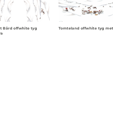
et Bård offwhite tyg
Tomteland offwhite tyg met
ra