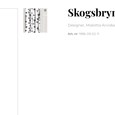
Skogsbryn
Designer, Mialotta Arvids
Art. nr
: 1996-09-02-11