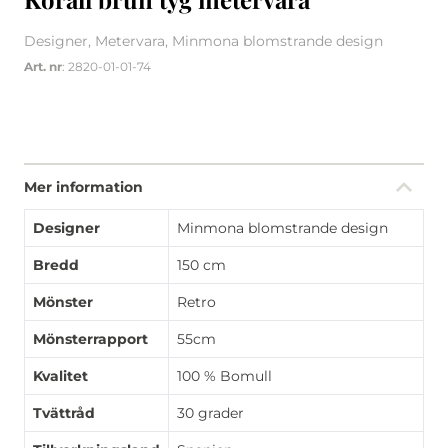
Designer, Metervara, Minmona blomstrande design
Art. nr
: 2820-01-01-74
Mer information
Designer
Minmona blomstrande design
Bredd
150 cm
Mönster
Retro
Mönsterrapport
55cm
Kvalitet
100 % Bomull
Tvättråd
30 grader