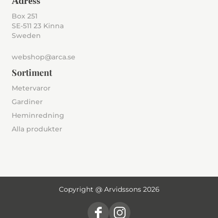
Adress
Box 251
SE-511 23 Kinna
Sweden
webshop@arca.se
Sortiment
Metervaror
Gardiner
Heminredning
Alla produkter
Copyright @ Arvidssons 2026