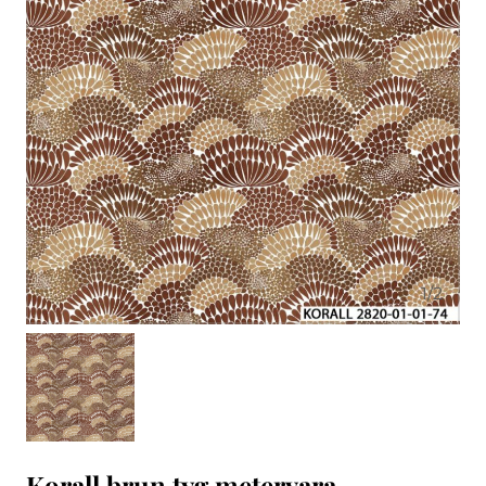
1
/
2
Korall brun tyg metervara