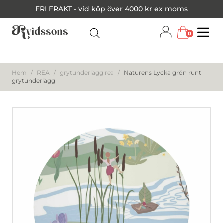
FRI FRAKT - vid köp över 4000 kr ex moms
0
Menu
Hem
/
REA
/
grytunderlägg rea
/
Naturens Lycka grön runt
grytunderlägg