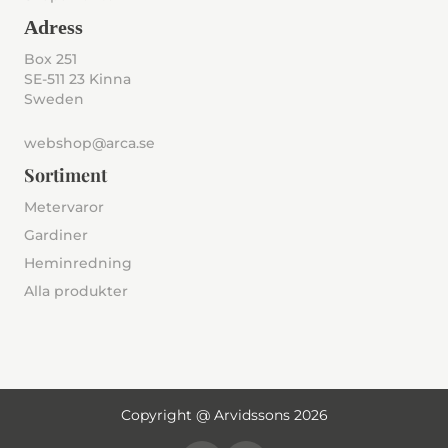
Adress
Box 251
SE-511 23 Kinna
Sweden
webshop@arca.se
Sortiment
Metervaror
Gardiner
Heminredning
Alla produkter
Copyright @ Arvidssons 2026