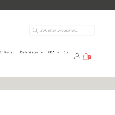
Produktsökning
Enfärgat
Dalahästar
REA
Jul
0