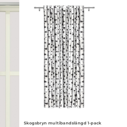
Skogsbryn multibandslängd 1-pack