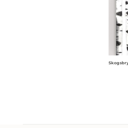
Skogsbr