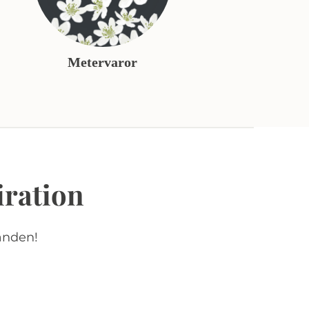
Metervaror
iration
anden!