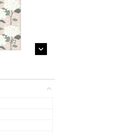
1
/
2