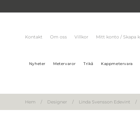
Kontakt
Om oss
Villkor
Mitt konto / Skapa 
Nyheter
Metervaror
Trikå
Kappmetervara
Hem
/
Designer
/
Linda Svensson Edevint
/