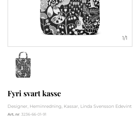
1
/
1
Fyri svart kasse
Designer, Heminredning, Kassar, Linda Svensson Edevint
Art. nr
: 3236-66-01-91