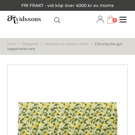
FRI FRAKT - vid köp över 4000 kr ex moms
0
Menu
Hem
/
Designer
/
Mialotta Arvidsson-Mars
/
Citronlycka gul
kappmetervara