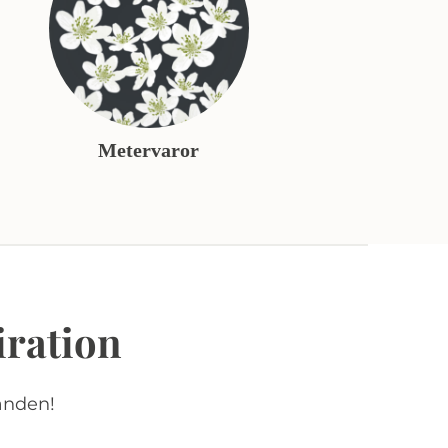
Metervaror
iration
anden!