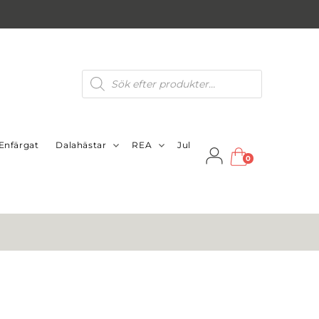
Produktsökning
Enfärgat
Dalahästar
REA
Jul
0