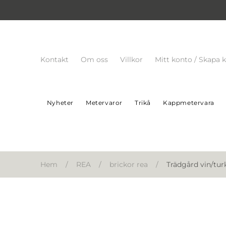
Kontakt
Om oss
Villkor
Mitt konto / Skapa 
Nyheter
Metervaror
Trikå
Kappmetervara
Hem
/
REA
/
brickor rea
/
Trädgård vin/tur