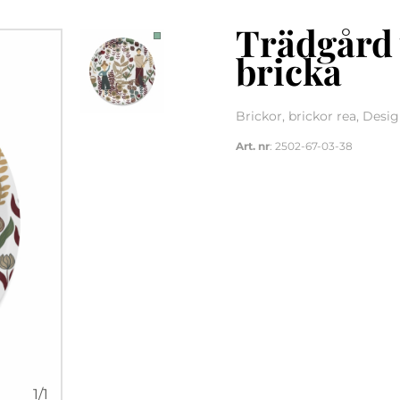
Trädgård 
bricka
Brickor, brickor rea, Desi
Art. nr
: 2502-67-03-38
1
/
1