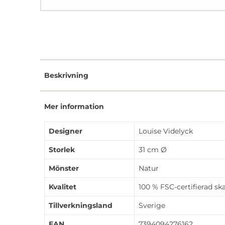
Beskrivning
Mer information
Designer
Louise Videlyck
Storlek
31 cm Ø
Mönster
Natur
Kvalitet
100 % FSC-certifierad sk
Tillverkningsland
Sverige
EAN
7394094276162