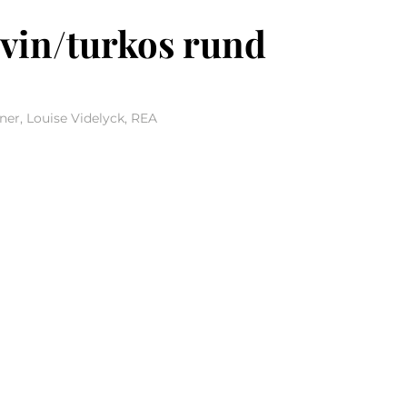
vin/turkos rund
gner, Louise Videlyck, REA