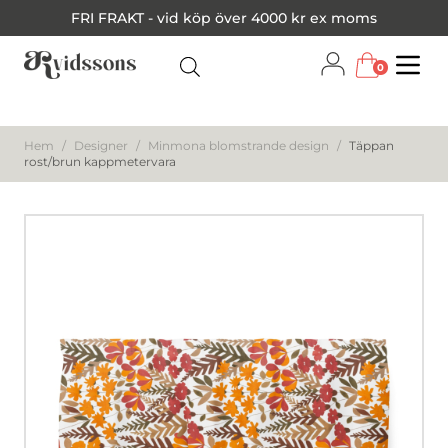
FRI FRAKT - vid köp över 4000 kr ex moms
0
Menu
Hem
/
Designer
/
Minmona blomstrande design
/
Täppan
rost/brun kappmetervara