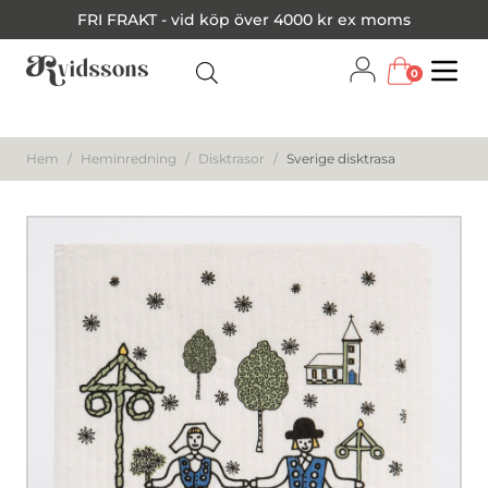
FRI FRAKT - vid köp över 4000 kr ex moms
0
Menu
Hem
/
Heminredning
/
Disktrasor
/
Sverige disktrasa