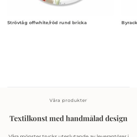
Strövtåg offwhite/röd rund bricka
Byrack
Våra produkter
Textilkonst med handmålad design
Våra mönster trycks uteslutande av leverantörer i