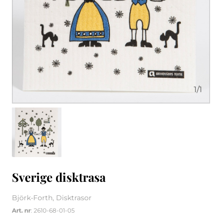
1
/
1
Sverige disktrasa
Björk-Forth, Disktrasor
Art. nr
: 2610-68-01-05