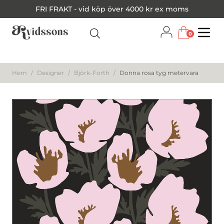
FRI FRAKT - vid köp över 4000 kr ex moms
0
Menu
Hem
/
Designer
/
Björk-Forth
/
Donna rosa tyg metervara