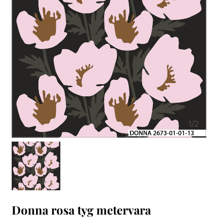
1
/
2
Donna rosa tyg metervara