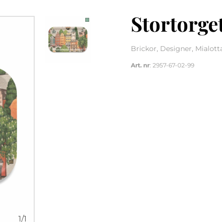
Stortorge
Brickor, Designer, Mialot
Art. nr
: 2957-67-02-99
1
/
1