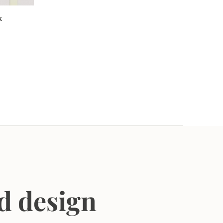
k
d design