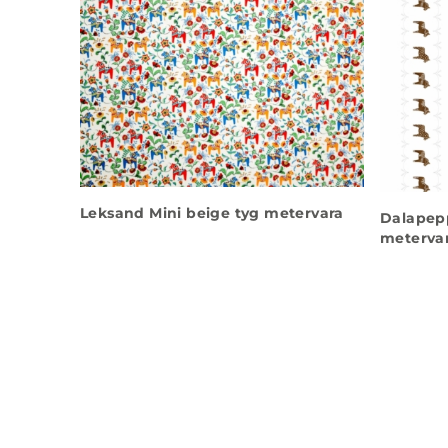
Leksand Mini beige tyg metervara
Dalapepp
meterva