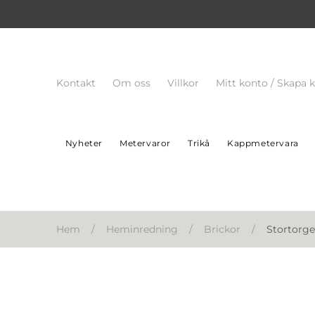
Kontakt
Om oss
Villkor
Mitt konto / Skapa 
Nyheter
Metervaror
Trikå
Kappmetervara
Hem
/
Heminredning
/
Brickor
/
Stortorge