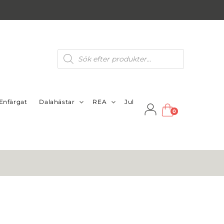
Produktsökning
Enfärgat
Dalahästar
REA
Jul
0