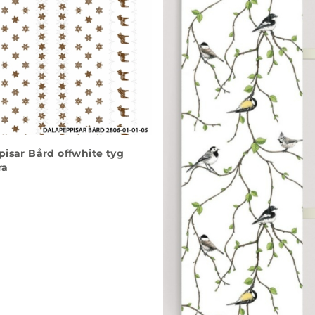
isar Bård offwhite tyg
ra