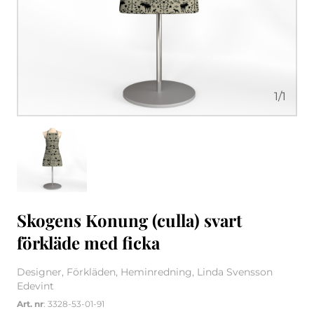
1
/
1
Skogens Konung (culla) svart
förkläde med ficka
Designer, Förkläden, Heminredning, Linda Svensson
Edevint
Art. nr
: 3328-53-01-91