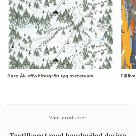
Bare Åk offwhite/grön tyg metervara
Fjällv
Våra produkter
Textilkonst med handmålad design