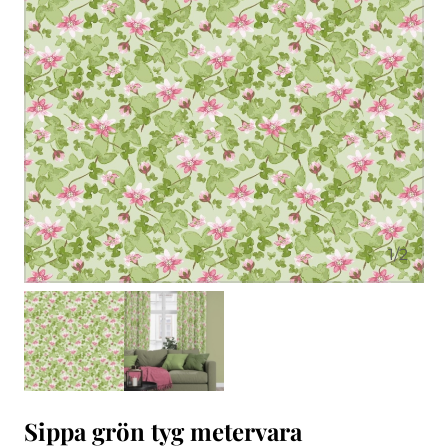
1
/
2
Sippa grön tyg metervara