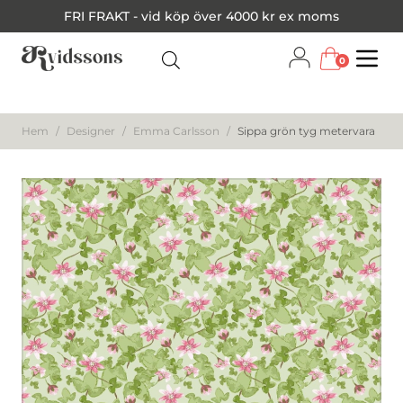
FRI FRAKT - vid köp över 4000 kr ex moms
0
Menu
Hem
/
Designer
/
Emma Carlsson
/
Sippa grön tyg metervara