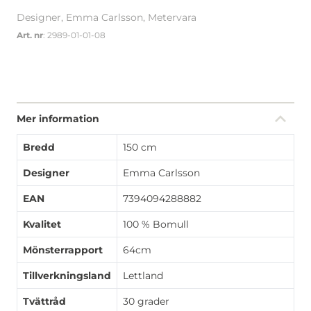
Designer, Emma Carlsson, Metervara
Art. nr
: 2989-01-01-08
Mer information
Bredd
150 cm
Designer
Emma Carlsson
EAN
7394094288882
Kvalitet
100 % Bomull
Mönsterrapport
64cm
Tillverkningsland
Lettland
Tvättråd
30 grader