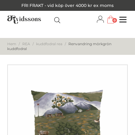
FRI FRAKT - vid köp över 4000 kr ex moms
0
Menu
Hem
/
REA
/
kuddfodral rea
/
Renvandring mörkgrön
kuddfodral