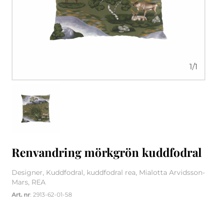
1
/
1
Renvandring mörkgrön kuddfodral
Designer, Kuddfodral, kuddfodral rea, Mialotta Arvidsson-
Mars, REA
Art. nr
: 2913-62-01-58