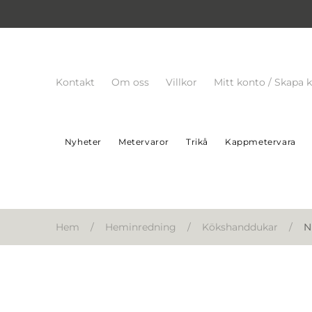
Kontakt
Om oss
Villkor
Mitt konto / Skapa 
Nyheter
Metervaror
Trikå
Kappmetervara
Hem
/
Heminredning
/
Kökshanddukar
/
N