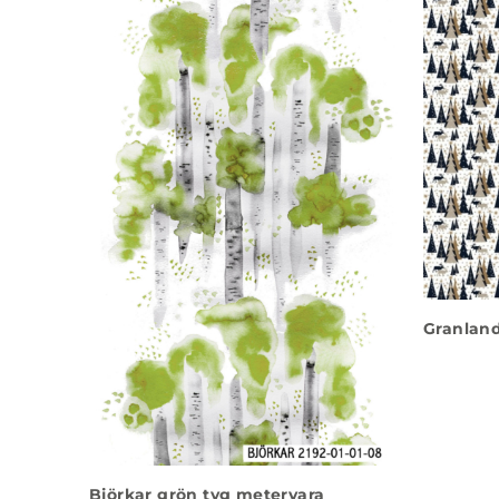
Granland
Björkar grön tyg metervara