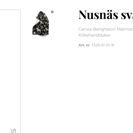
Nusnäs s
Carola Bengtsson Malmstr
Kökshanddukar
Art. nr
: 3326-61-01-91
1
/
1