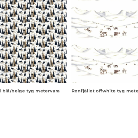
 blå/beige tyg metervara
Renfjället offwhite tyg met