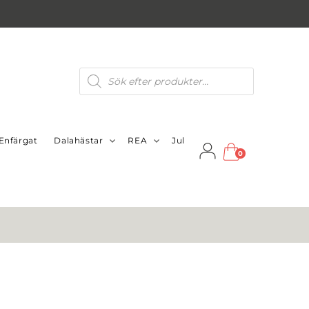
Produktsökning
Enfärgat
Dalahästar
REA
Jul
0