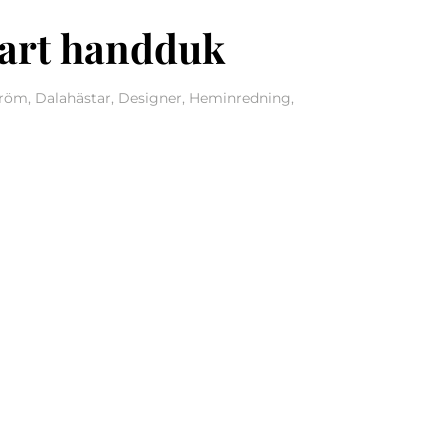
vart handduk
öm, Dalahästar, Designer, Heminredning,