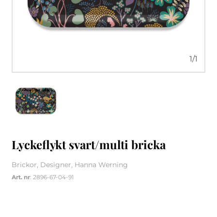
1
/
1
Lyckeflykt svart/multi bricka
Brickor, Designer, Hanna Werning
Art. nr
: 2896-67-04-91