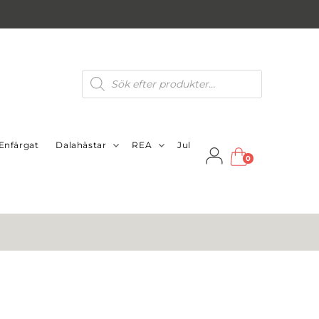
Produktsökning
Enfärgat
Dalahästar
REA
Jul
0