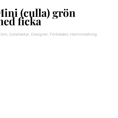
ini (culla) grön
med ficka
öm, Dalahästar, Designer, Förkläden, Heminredning