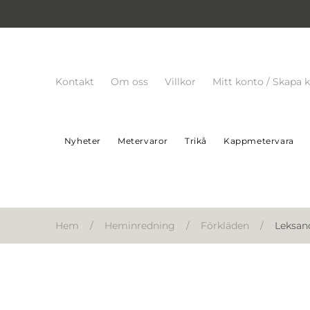
Kontakt
Om oss
Villkor
Mitt konto / Skapa 
Nyheter
Metervaror
Trikå
Kappmetervara
Hem
/
Heminredning
/
Förkläden
/
Leksand