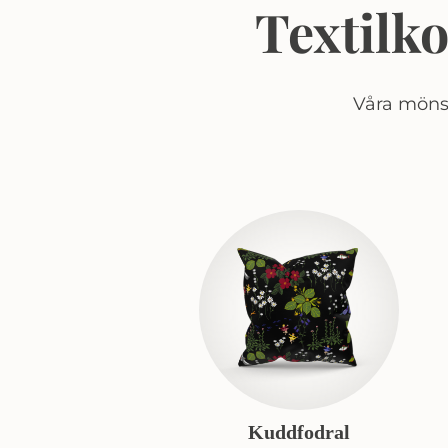
Textilk
Våra mönst
Kuddfodral