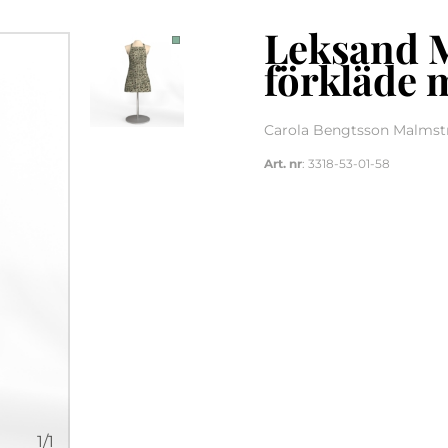
Leksand M
förkläde 
Carola Bengtsson Malmstr
Art. nr
: 3318-53-01-58
1
/
1