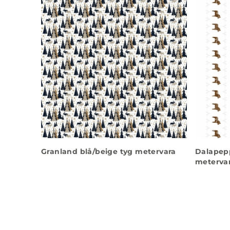
Granland blå/beige tyg metervara
Dalapepp
meterva