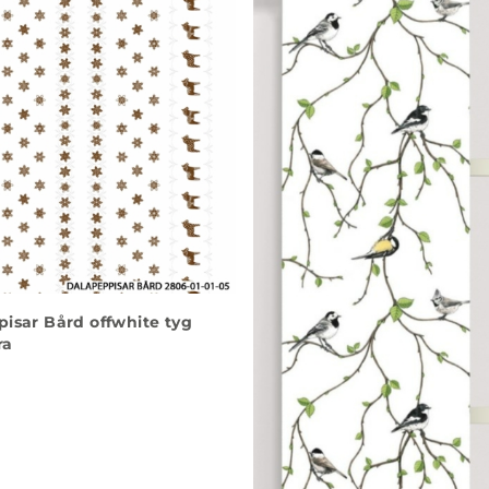
isar Bård offwhite tyg
ra