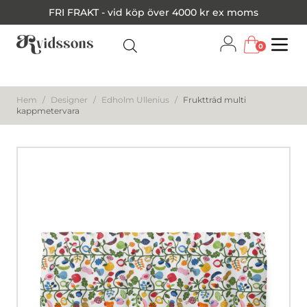
FRI FRAKT - vid köp över 4000 kr ex moms
0
Menu
Hem
/
Designer
/
Edholm Ullenius
/
Fruktträd multi
kappmetervara