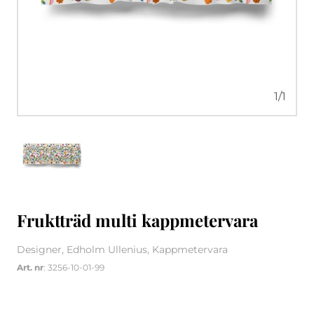
1
/
1
Fruktträd multi kappmetervara
Designer, Edholm Ullenius, Kappmetervara
Art. nr
: 3256-10-01-99