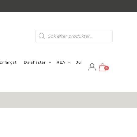
Produktsökning
Enfärgat
Dalahästar
REA
Jul
0