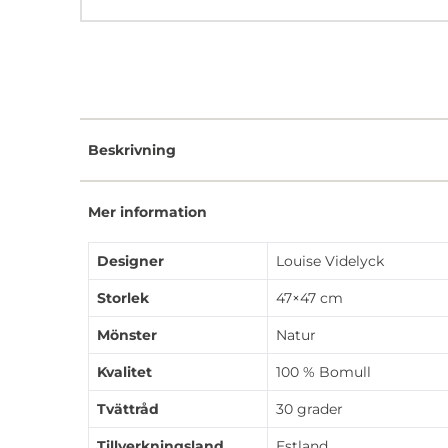
Beskrivning
Mer information
Designer
Louise Videlyck
Storlek
47×47 cm
Mönster
Natur
Kvalitet
100 % Bomull
Tvättråd
30 grader
Tillverkningsland
Estland