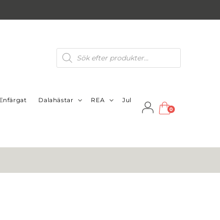
Produktsökning
Enfärgat
Dalahästar
REA
Jul
0