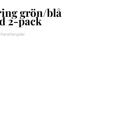
ring grön/blå
d 2-pack
, Panellängder