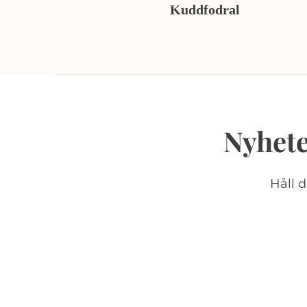
Kuddfodral
Nyhete
Håll 