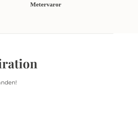
Metervaror
iration
anden!