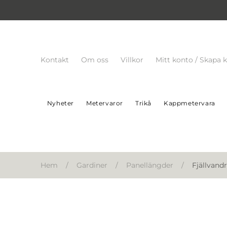
Kontakt
Om oss
Villkor
Mitt konto / Skapa 
Nyheter
Metervaror
Trikå
Kappmetervara
Hem
/
Gardiner
/
Panellängder
/
Fjällvand