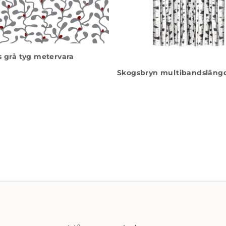
s grå tyg metervara
Skogsbryn multibandslängd