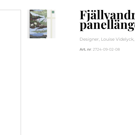
Fjällvand
panelläng
Designer, Louise Videlyck
Art. nr
: 2724-09-02-08