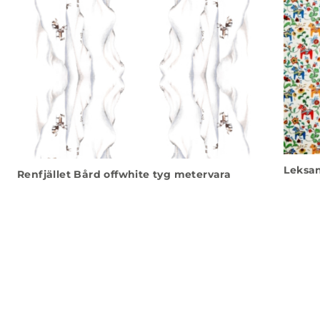
Leksan
Renfjället Bård offwhite tyg metervara