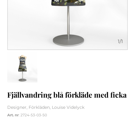
1
/
1
Fjällvandring blå förkläde med ficka
Designer, Förkläden, Louise Videlyck
Art. nr
: 2724-53-03-50