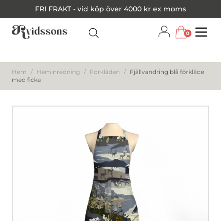
FRI FRAKT - vid köp över 4000 kr ex moms
0
Menu
Hem
/
Heminredning
/
Förkläden
/
Fjällvandring blå förkläde
med ficka