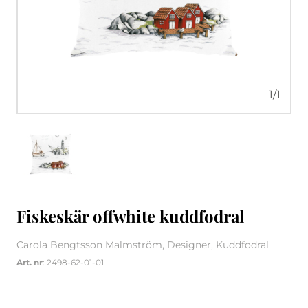
1
/
1
Fiskeskär offwhite kuddfodral
Carola Bengtsson Malmström, Designer, Kuddfodral
Art. nr
: 2498-62-01-01