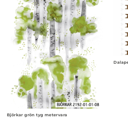
Dalape
Björkar grön tyg metervara