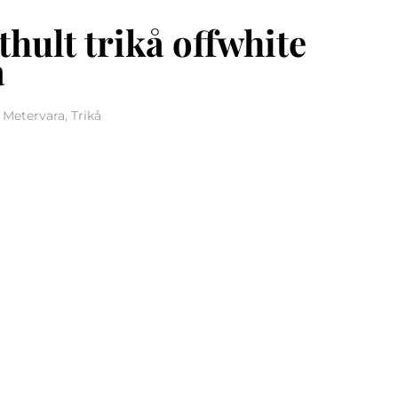
thult trikå offwhite
a
 Metervara, Trikå