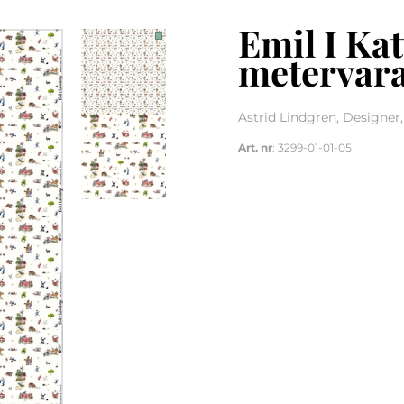
Emil I Kat
metervar
Astrid Lindgren, Designer,
Art. nr
: 3299-01-01-05