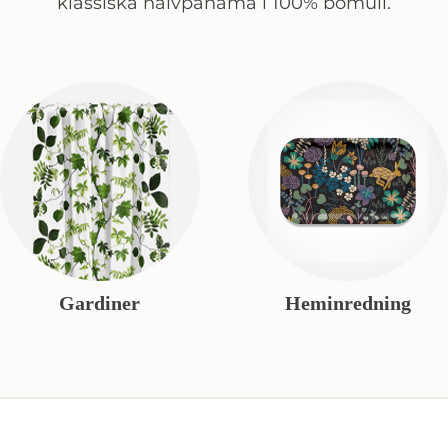
klassiska halvpanama i 100% bomull.
Gardiner
Heminredning