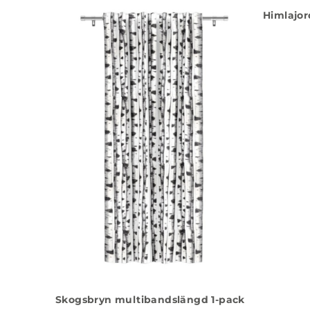
Himlajor
Skogsbryn multibandslängd 1-pack