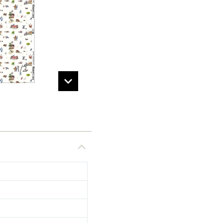
1
/
2