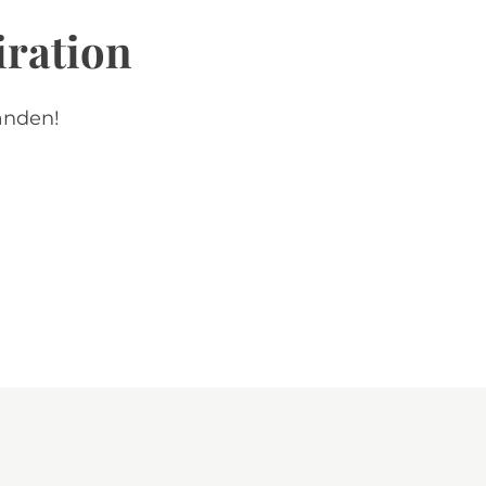
iration
anden!