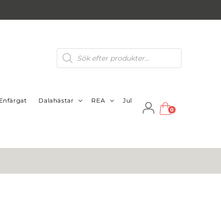
Produktsökning
Enfärgat
Dalahästar
REA
Jul
0