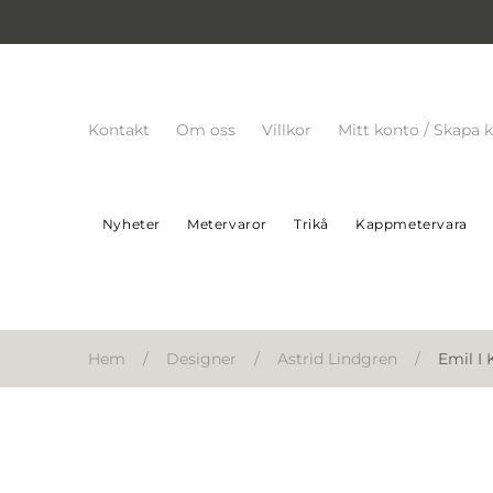
Kontakt
Om oss
Villkor
Mitt konto / Skapa 
Nyheter
Metervaror
Trikå
Kappmetervara
Hem
/
Designer
/
Astrid Lindgren
/
Emil I 