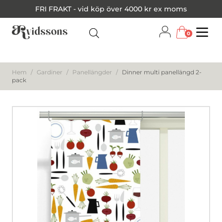
FRI FRAKT - vid köp över 4000 kr ex moms
0
Menu
Hem
/
Gardiner
/
Panellängder
/
Dinner multi panellängd 2-
pack