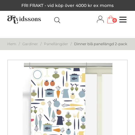
FRI FRAKT - vid köp över 4000 kr ex moms
0
Menu
Hem
/
Gardiner
/
Panellängder
/
Dinner blå panellängd 2-pack