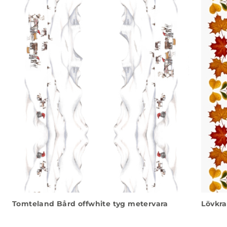
Tomteland Bård offwhite tyg metervara
Lövkra