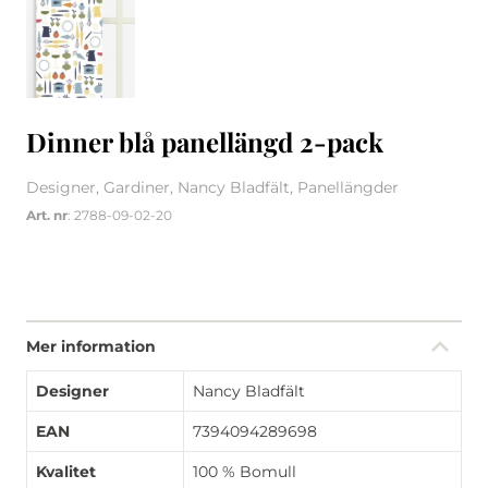
Dinner blå panellängd 2-pack
Designer, Gardiner, Nancy Bladfält, Panellängder
Art. nr
: 2788-09-02-20
Mer information
Designer
Nancy Bladfält
EAN
7394094289698
Kvalitet
100 % Bomull