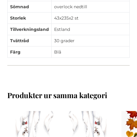
Sömnad
overlock nedtill
Storlek
43x235x2 st
Tillverkningsland
Estland
Tvättråd
30 grader
Färg
Blå
Produkter ur samma kategori