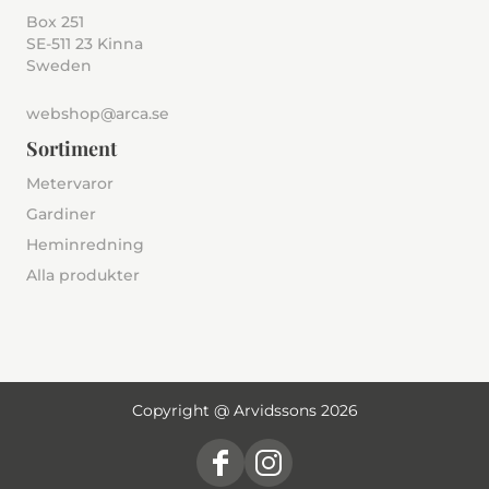
Box 251
SE-511 23 Kinna
Sweden
webshop@arca.se
Sortiment
Metervaror
Gardiner
Heminredning
Alla produkter
Copyright @ Arvidssons 2026