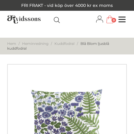
FRI FRAKT - vid köp över 4000 kr ex moms
0
Menu
Hem
/
Heminredning
/
Kuddfodral
/
Blå Blom ljusblå
kuddfodral