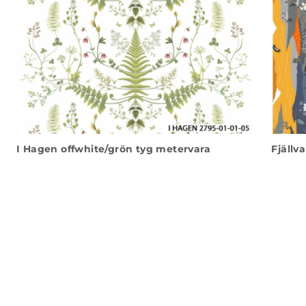
I Hagen offwhite/grön tyg metervara
Fjällv