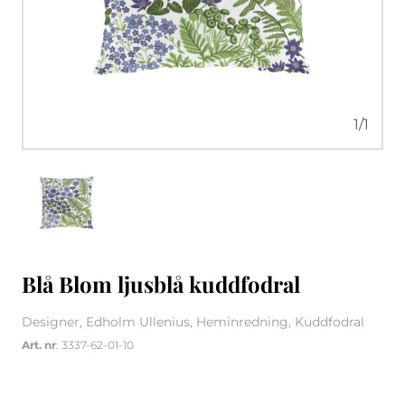
1
/
1
Blå Blom ljusblå kuddfodral
Designer, Edholm Ullenius, Heminredning, Kuddfodral
Art. nr
: 3337-62-01-10