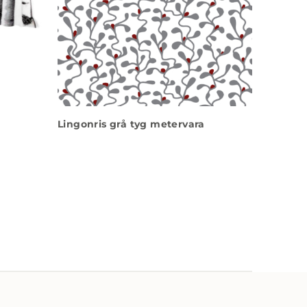
Lingonris grå tyg metervara