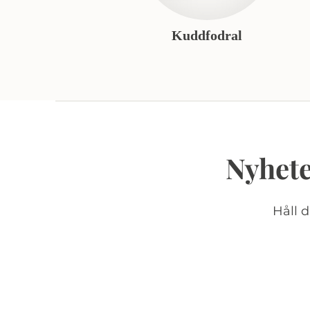
Kuddfodral
Nyhete
Håll 