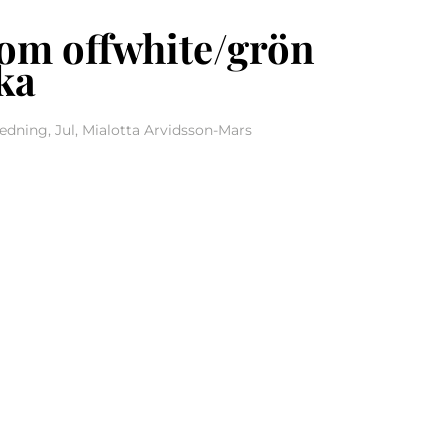
om offwhite/grön
ka
edning, Jul, Mialotta Arvidsson-Mars