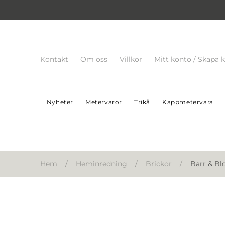
Kontakt
Om oss
Villkor
Mitt konto / Skapa 
Nyheter
Metervaror
Trikå
Kappmetervara
Hem
/
Heminredning
/
Brickor
/
Barr & Bl