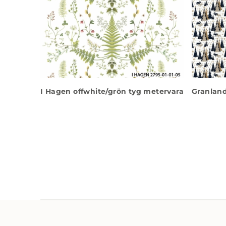
I Hagen offwhite/grön tyg metervara
Granland