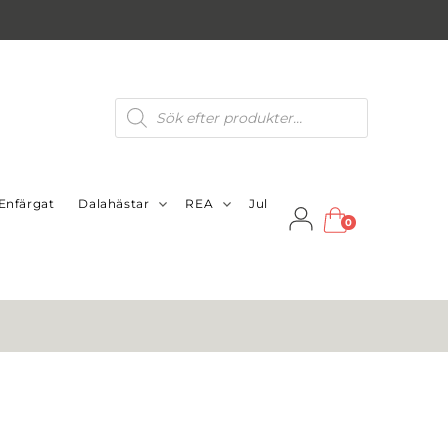
Produktsökning
Enfärgat
Dalahästar
REA
Jul
0