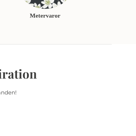
Metervaror
iration
anden!