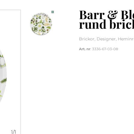
Barr & Bl
rund bric
Brickor, Designer, Heminr
Art. nr
: 3336-67-03-08
1
/
1