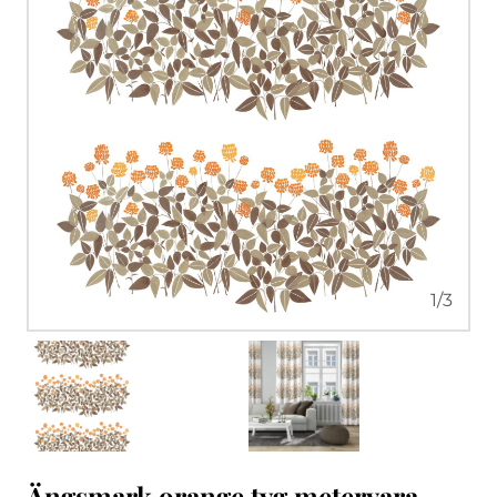
1
/
3
Ängsmark orange tyg metervara