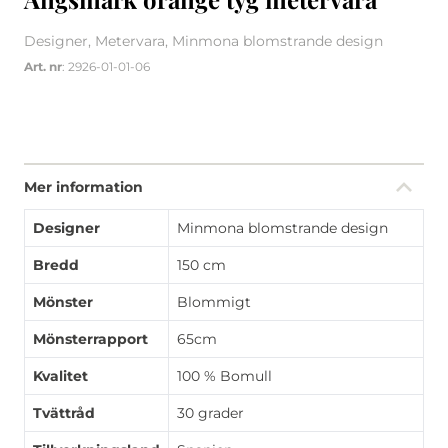
Designer, Metervara, Minmona blomstrande design
Art. nr
: 2926-01-01-06
Mer information
Designer
Minmona blomstrande design
Bredd
150 cm
Mönster
Blommigt
Mönsterrapport
65cm
Kvalitet
100 % Bomull
Tvättråd
30 grader