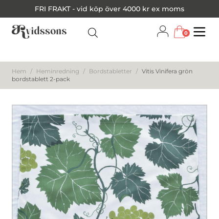
FRI FRAKT - vid köp över 4000 kr ex moms
0
Menu
Hem
/
Heminredning
/
Bordstabletter
/
Vitis Vinifera grön
bordstablett 2-pack