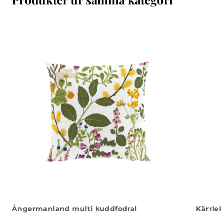
Ångermanland multi kuddfodral
Kärrle