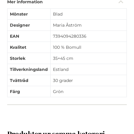
Mer information
Mönster
Blad
Designer
Maria Åström
EAN
7394094280336
Kvalitet
100 % Bomull
Storlek
35×45 cm
Tillverkningsland
Estland
Tvättråd
30 grader
Färg
Grön
Produkter ur samma kategori