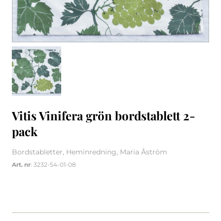
1
/
1
Vitis Vinifera grön bordstablett 2-
pack
Bordstabletter, Heminredning, Maria Åström
Art. nr
: 3232-54-01-08