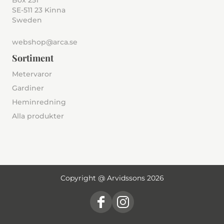
Box 251
SE-511 23 Kinna
Sweden
webshop@arca.se
Sortiment
Metervaror
Gardiner
Heminredning
Alla produkter
Copyright @ Arvidssons 2026