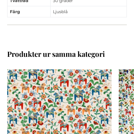
Tvättråd
30 grader
Färg
Ljusblå
Produkter ur samma kategori