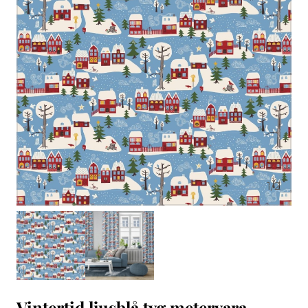
1
/
2
Vintertid ljusblå tyg metervara