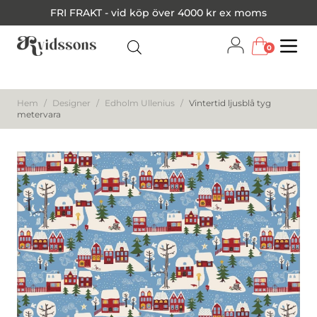
FRI FRAKT - vid köp över 4000 kr ex moms
0
Menu
Hem
/
Designer
/
Edholm Ullenius
/
Vintertid ljusblå tyg
metervara