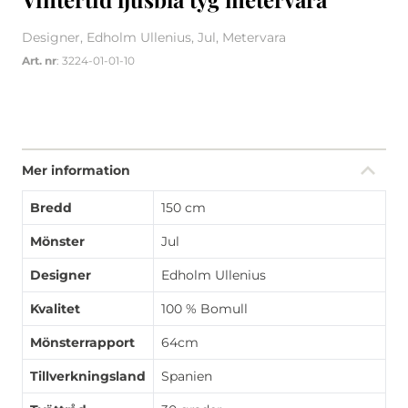
Designer, Edholm Ullenius, Jul, Metervara
Art. nr
: 3224-01-01-10
Mer information
Bredd
150 cm
Mönster
Jul
Designer
Edholm Ullenius
Kvalitet
100 % Bomull
Mönsterrapport
64cm
Tillverkningsland
Spanien