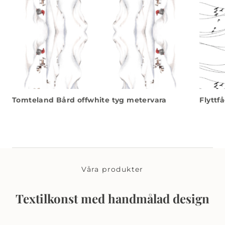
Tomteland Bård offwhite tyg metervara
Flyttf
Våra produkter
Textilkonst med handmålad design