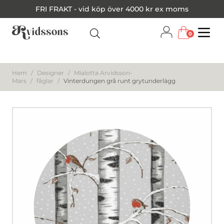
FRI FRAKT - vid köp över 4000 kr ex moms
0
Menu
Hem
/
Designer
/
Mialotta Arvidsson-
Mars
/
fåglar
/
Vinterdungen grå runt grytunderlägg