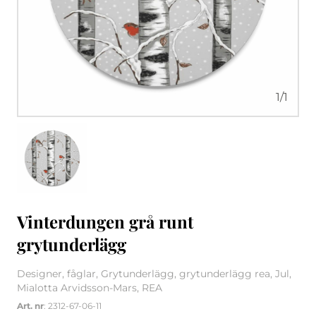
1
/
1
Vinterdungen grå runt
grytunderlägg
Designer, fåglar, Grytunderlägg, grytunderlägg rea, Jul,
Mialotta Arvidsson-Mars, REA
Art. nr
: 2312-67-06-11