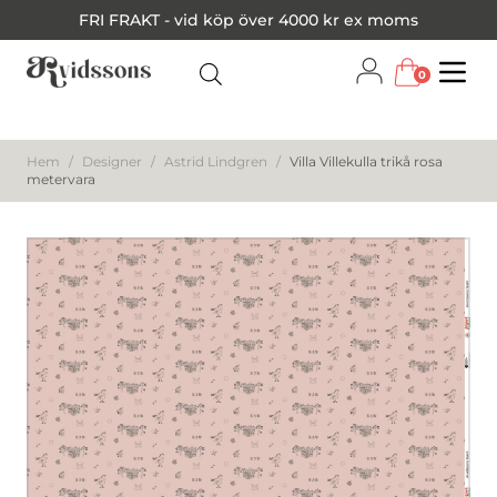
FRI FRAKT - vid köp över 4000 kr ex moms
0
Menu
Hem
/
Designer
/
Astrid Lindgren
/
Villa Villekulla trikå rosa
metervara