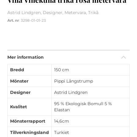
Astrid Lindgren, Designer, Metervara, Trikå
Art. nr
: 3298-01-01-23
Mer information
Bredd
150 cm
Mönster
Pippi Långstrump
Designer
Astrid Lindgren
95 % Ekologisk Bomull 5 %
Kvalitet
Elastan
Mönsterrapport
14,6cm
Tillverkningsland
Turkiet