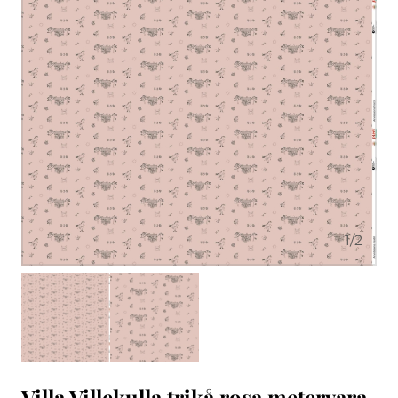
1
/
2
Villa Villekulla trikå rosa metervara