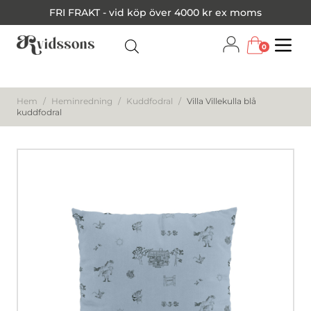
FRI FRAKT - vid köp över 4000 kr ex moms
0
Menu
Hem
/
Heminredning
/
Kuddfodral
/
Villa Villekulla blå
kuddfodral