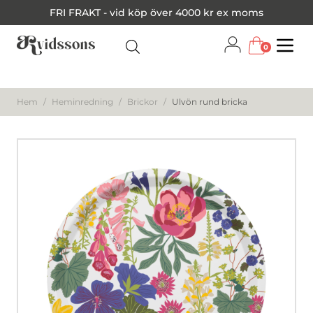
FRI FRAKT - vid köp över 4000 kr ex moms
0
Menu
Hem
/
Heminredning
/
Brickor
/
Ulvön rund bricka