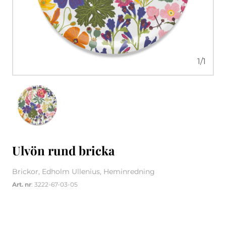
1
/
1
Ulvön rund bricka
Brickor, Edholm Ullenius, Heminredning
Art. nr
: 3222-67-03-05