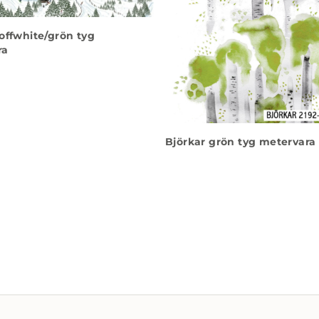
offwhite/grön tyg
ra
Björkar grön tyg metervara