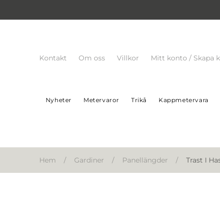
Kontakt
Om oss
Villkor
Mitt konto / Skapa 
Nyheter
Metervaror
Trikå
Kappmetervara
Hem
/
Gardiner
/
Panellängder
/
Trast I H