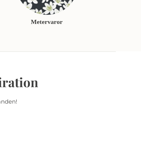
Metervaror
iration
anden!