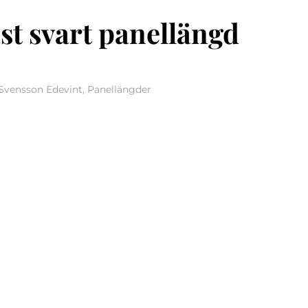
st svart panellängd
 Svensson Edevint, Panellängder