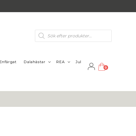
Produktsökning
Enfärgat
Dalahästar
REA
Jul
0