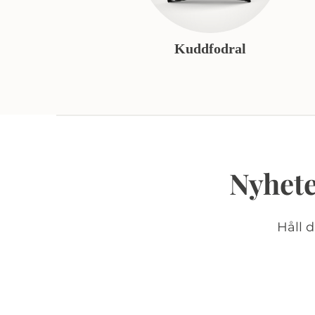
Kuddfodral
Nyhete
Håll 