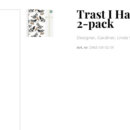
Trast I Ha
2-pack
Designer, Gardiner, Linda
Art. nr
: 2963-09-02-91