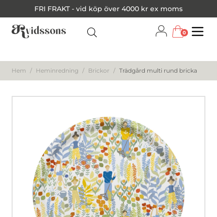
FRI FRAKT - vid köp över 4000 kr ex moms
0
Menu
Hem
/
Heminredning
/
Brickor
/
Trädgård multi rund bricka