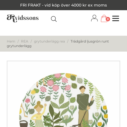
FRI FRAKT - vid köp över 4000 kr ex moms
0
Menu
Hem
/
REA
/
grytunderlägg rea
/
Trädgård ljusgrön runt
grytunderlägg