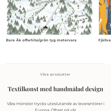
Bare Åk offwhite/grön tyg metervara
Fjällv
Våra produkter
Textilkonst med handmålad design
Våra mönster trycks uteslutande av leverantörer i
Europa. Oftast på vår