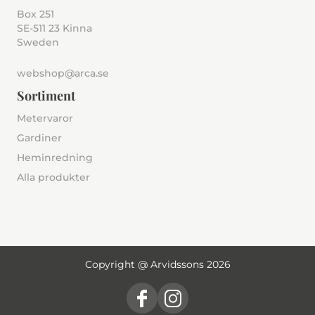
Box 251
SE-511 23 Kinna
Sweden
webshop@arca.se
Sortiment
Metervaror
Gardiner
Heminredning
Alla produkter
Copyright @ Arvidssons 2026