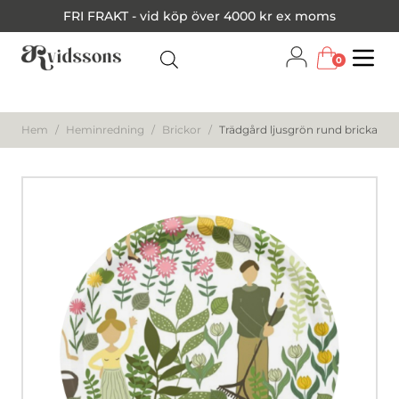
FRI FRAKT - vid köp över 4000 kr ex moms
0
Menu
Hem
/
Heminredning
/
Brickor
/
Trädgård ljusgrön rund bricka