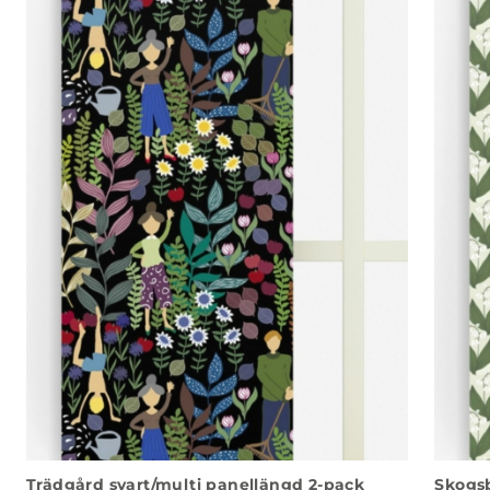
Trädgård svart/multi panellängd 2-pack
Skogsb