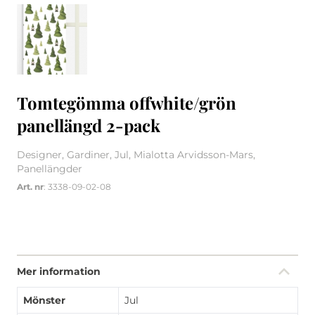
Tomtegömma offwhite/grön
panellängd 2-pack
Designer, Gardiner, Jul, Mialotta Arvidsson-Mars,
Panellängder
Art. nr
: 3338-09-02-08
Mer information
Mönster
Jul