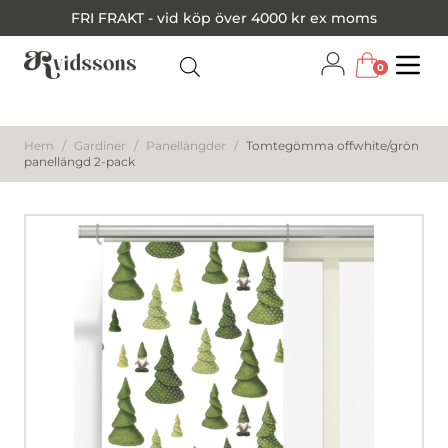
FRI FRAKT - vid köp över 4000 kr ex moms
0
Menu
Hem
/
Gardiner
/
Panellängder
/
Tomtegömma offwhite/grön
panellängd 2-pack