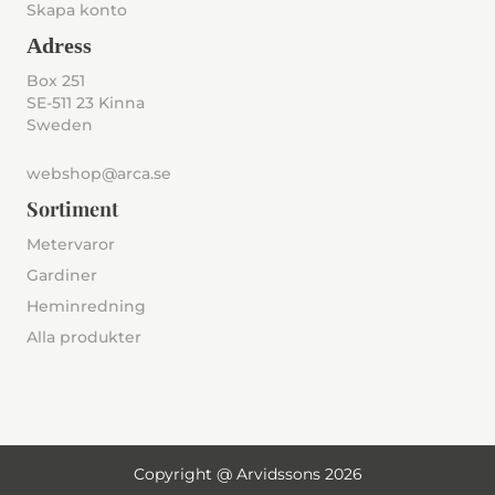
Skapa konto
Adress
Box 251
SE-511 23 Kinna
Sweden
webshop@arca.se
Sortiment
Metervaror
Gardiner
Heminredning
Alla produkter
Copyright @ Arvidssons 2026