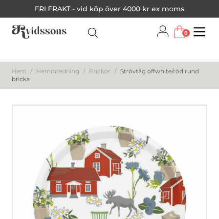
FRI FRAKT - vid köp över 4000 kr ex moms
0
Menu
Hem
/
Heminredning
/
Brickor
/
Strövtåg offwhite/röd rund
bricka