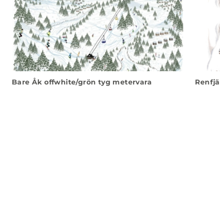
Bare Åk offwhite/grön tyg metervara
Renfjä