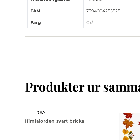
EAN
7394094255525
Färg
Grå
Produkter ur samma
REA
Himlajorden svart bricka