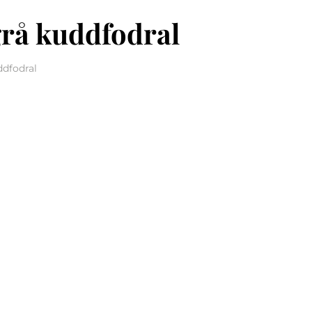
grå kuddfodral
ddfodral