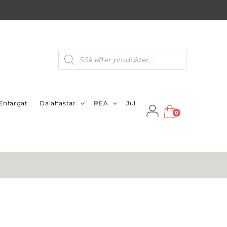
Produktsökning
Enfärgat
Dalahästar
REA
Jul
0