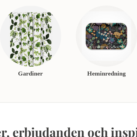
Gardiner
Heminredning
r, erbjudanden och insp