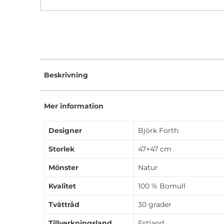
Beskrivning
Mer information
Designer
Björk Forth
Storlek
47×47 cm
Mönster
Natur
Kvalitet
100 % Bomull
Tvättråd
30 grader
Tillverkningsland
Estland