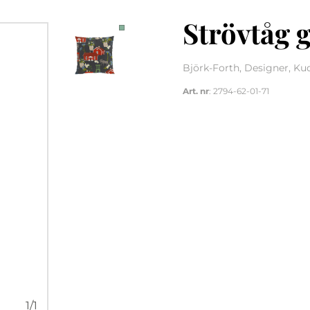
Strövtåg 
Björk-Forth, Designer, Ku
Art. nr
: 2794-62-01-71
1
/
1