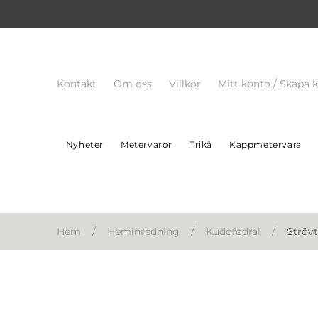
Kontakt
Om oss
Villkor
Mitt konto / Skapa 
Nyheter
Metervaror
Trikå
Kappmetervara
Hem
/
Heminredning
/
Kuddfodral
/
Strövt