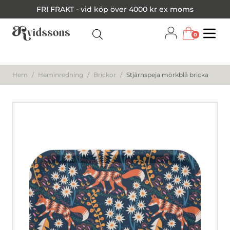
FRI FRAKT - vid köp över 4000 kr ex moms
0
Menu
Hem
/
Heminredning
/
Brickor
/
Stjärnspeja mörkblå bricka