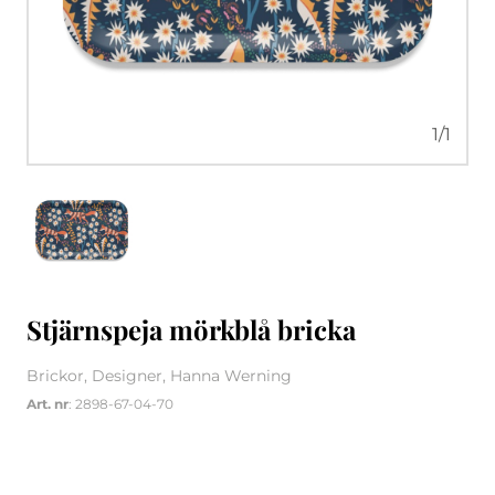
1
/
1
Stjärnspeja mörkblå bricka
Brickor, Designer, Hanna Werning
Art. nr
: 2898-67-04-70